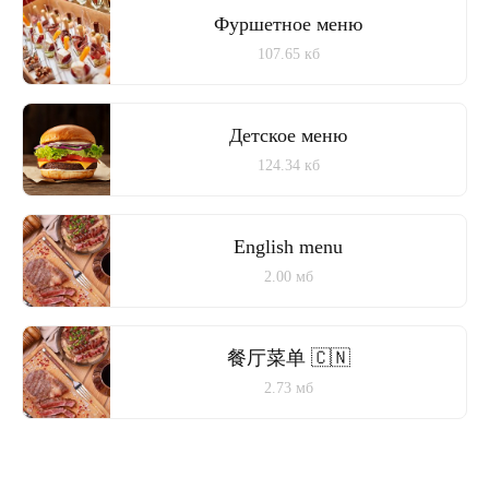
Фуршетное меню
107.65 кб
Детское меню
124.34 кб
English menu
2.00 мб
餐厅菜单 🇨🇳
2.73 мб