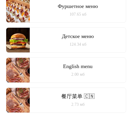
Фуршетное меню
107.65 кб
Детское меню
124.34 кб
English menu
2.00 мб
餐厅菜单 🇨🇳
2.73 мб