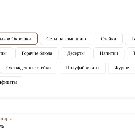
ыков Окрошки
Сеты на компанию
Стейки
Г
упы
Горячие блюда
Десерты
Напитки
Охлажденные стейки
Полуфабрикаты
Фуршет
ификаты
рниры
0%